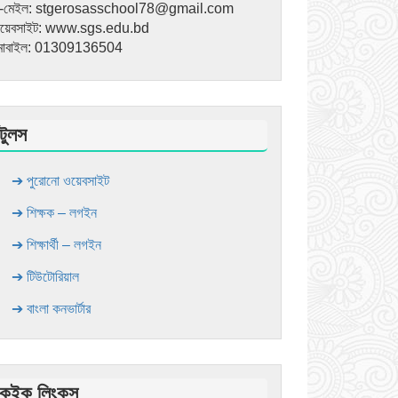
-মেইল: stgerosasschool78@gmail.com
য়েবসাইট: www.sgs.edu.bd
োবাইল: 01309136504
টুলস
➔ পুরোনো ওয়েবসাইট
➔ শিক্ষক – লগইন
➔ শিক্ষার্থী – লগইন
➔ টিউটোরিয়াল
➔ বাংলা কনভার্টার
কুইক লিংকস