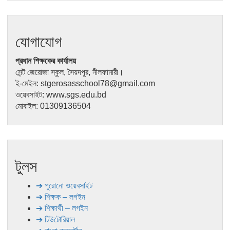
যোগাযোগ
প্রধান শিক্ষকের কার্যালয়
সেন্ট জেরোজা স্কুল, সৈয়দপুর, নীলফামারী।
ই-মেইল: stgerosasschool78@gmail.com
ওয়েবসাইট: www.sgs.edu.bd
মোবাইল: 01309136504
টুলস
➔ পুরোনো ওয়েবসাইট
➔ শিক্ষক – লগইন
➔ শিক্ষার্থী – লগইন
➔ টিউটোরিয়াল