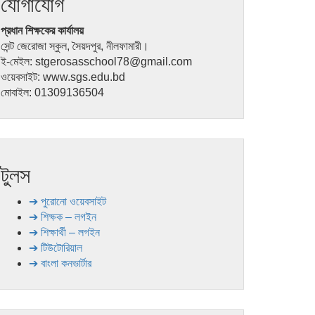
যোগাযোগ
প্রধান শিক্ষকের কার্যালয়
সেন্ট জেরোজা স্কুল, সৈয়দপুর, নীলফামারী।
ই-মেইল: stgerosasschool78@gmail.com
ওয়েবসাইট: www.sgs.edu.bd
মোবাইল: 01309136504
টুলস
➔ পুরোনো ওয়েবসাইট
➔ শিক্ষক – লগইন
➔ শিক্ষার্থী – লগইন
➔ টিউটোরিয়াল
➔ বাংলা কনভার্টার