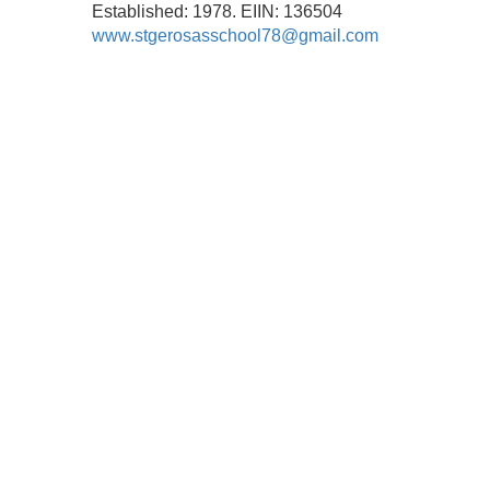
Established: 1978. EIIN: 136504
www.stgerosasschool78@gmail.com