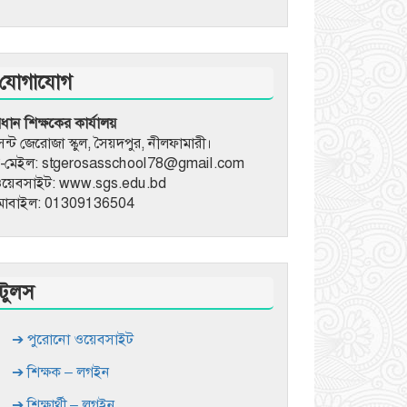
যোগাযোগ
্রধান শিক্ষকের কার্যালয়
েন্ট জেরোজা স্কুল, সৈয়দপুর, নীলফামারী।
-মেইল: stgerosasschool78@gmail.com
য়েবসাইট: www.sgs.edu.bd
োবাইল: 01309136504
টুলস
➔ পুরোনো ওয়েবসাইট
➔ শিক্ষক – লগইন
➔ শিক্ষার্থী – লগইন