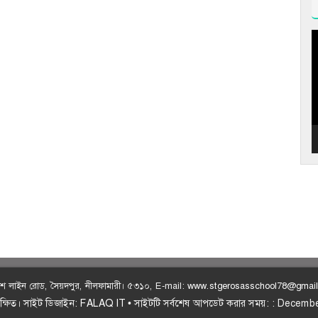
V
P
লিশ লাইন রোড, সৈয়দপুর, নীলফামারী। ৫৩১০, E-mail:
www.stgerosasschool78@gmai
ংরক্ষিত। সাইট ডিজাইন:
FALAQ IT
• সাইটটি সর্বশেষ আপডেট করার সময়: : Decem