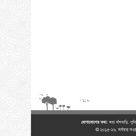
যোগাযোগের তথ্য:
কয়া বাঁশবাড়ি, পু
© ২০১৫-২৬, সর্বস্বত্ত স