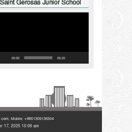
Saint Gerosas Junior School
ideo
layer
00:00
06:20
l.com
, Mobile: +8801309136504
ber 17, 2025 10:06 am