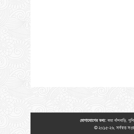
যোগাযোগের তথ্য:
কয়া বাঁশবাড়ি, পু
© ২০১৫-২৬, সর্বস্বত্ত স