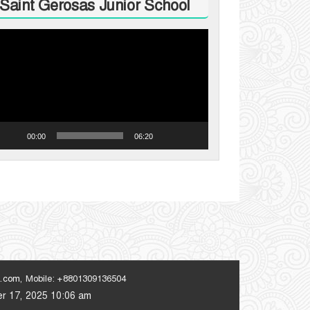
Saint Gerosas Junior School
ideo
layer
00:00
06:20
l.com
, Mobile: +8801309136504
ber 17, 2025 10:06 am