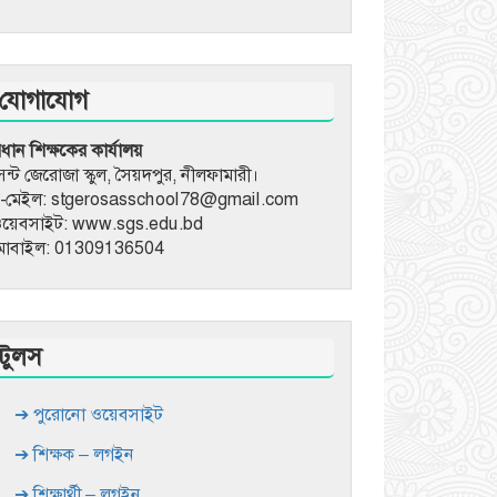
যোগাযোগ
্রধান শিক্ষকের কার্যালয়
েন্ট জেরোজা স্কুল, সৈয়দপুর, নীলফামারী।
-মেইল: stgerosasschool78@gmail.com
য়েবসাইট: www.sgs.edu.bd
োবাইল: 01309136504
টুলস
➔ পুরোনো ওয়েবসাইট
➔ শিক্ষক – লগইন
➔ শিক্ষার্থী – লগইন