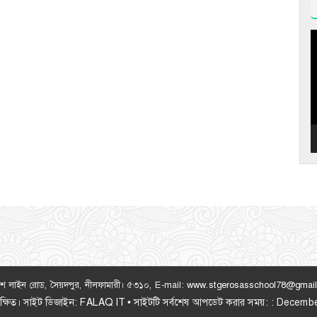
V
P
লিশ লাইন রোড, সৈয়দপুর, নীলফামারী। ৫৩১০, E-mail:
www.stgerosasschool78@gmai
ংরক্ষিত। সাইট ডিজাইন:
FALAQ IT
• সাইটটি সর্বশেষ আপডেট করার সময়: : Decem