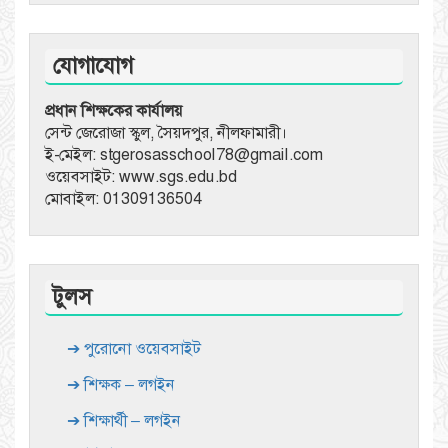
যোগাযোগ
প্রধান শিক্ষকের কার্যালয়
সেন্ট জেরোজা স্কুল, সৈয়দপুর, নীলফামারী।
ই-মেইল: stgerosasschool78@gmail.com
ওয়েবসাইট: www.sgs.edu.bd
মোবাইল: 01309136504
টুলস
➔ পুরোনো ওয়েবসাইট
➔ শিক্ষক – লগইন
➔ শিক্ষার্থী – লগইন