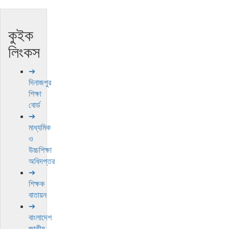
কুইক
লিংকস
➔
দিনাজপুর
শিক্ষা
বোর্ড
➔
মাধ্যমিক
ও
উচ্চশিক্ষা
অধিদপ্তর
➔
শিক্ষক
বাতায়ন
➔
বাংলাদেশ
জাতীয়