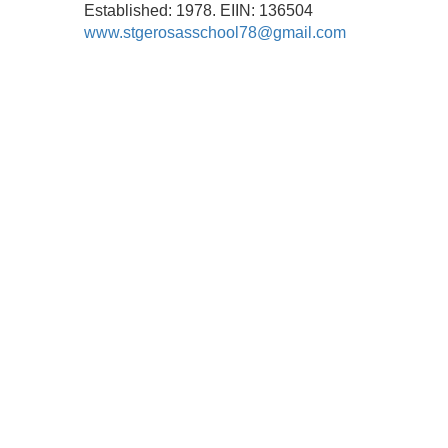
Established: 1978. EIIN: 136504
www.stgerosasschool78@gmail.com