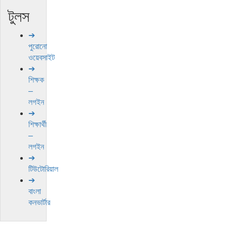
টুলস
➔
পুরোনো
ওয়েবসাইট
➔
শিক্ষক
–
লগইন
➔
শিক্ষার্থী
–
লগইন
➔
টিউটোরিয়াল
➔
বাংলা
কনভার্টার