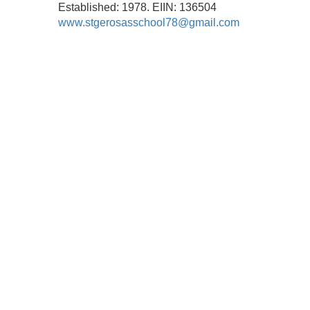
Established: 1978. EIIN: 136504
www.stgerosasschool78@gmail.com