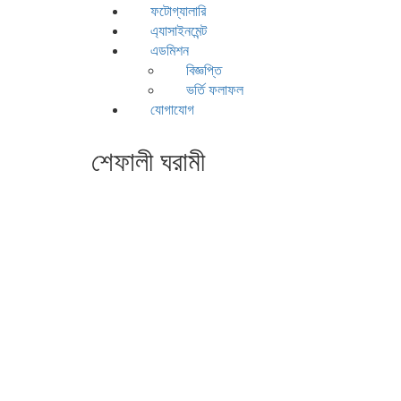
ফটোগ্যালারি
এ্যাসাইনমেন্ট
এডমিশন
বিজ্ঞপ্তি
ভর্তি ফলাফল
যোগাযোগ
শেফালী ঘরামী