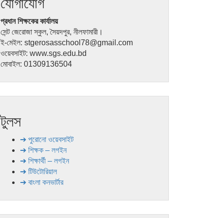
যোগাযোগ
প্রধান শিক্ষকের কার্যালয়
সেন্ট জেরোজা স্কুল, সৈয়দপুর, নীলফামারী।
ই-মেইল: stgerosasschool78@gmail.com
ওয়েবসাইট: www.sgs.edu.bd
মোবাইল: 01309136504
টুলস
➔ পুরোনো ওয়েবসাইট
➔ শিক্ষক – লগইন
➔ শিক্ষার্থী – লগইন
➔ টিউটোরিয়াল
➔ বাংলা কনভার্টার