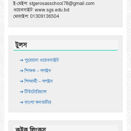
ই-মেইল: stgerosasschool78@gmail.com
ওয়েবসাইট: www.sgs.edu.bd
মোবাইল: 01309136504
টুলস
➔ পুরোনো ওয়েবসাইট
➔ শিক্ষক – লগইন
➔ শিক্ষার্থী – লগইন
➔ টিউটোরিয়াল
➔ বাংলা কনভার্টার
কুইক লিংকস