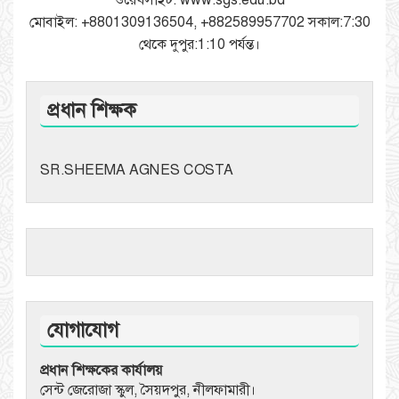
মোবাইল: +8801309136504, +882589957702 সকাল:7:30
থেকে দুপুর:1:10 পর্যন্ত।
প্রধান শিক্ষক
SR.SHEEMA AGNES COSTA
যোগাযোগ
প্রধান শিক্ষকের কার্যালয়
সেন্ট জেরোজা স্কুল, সৈয়দপুর, নীলফামারী।