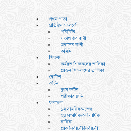
প্রথম পাতা
প্রতিষ্ঠান সম্পর্কে
পরিচিতি
সভাপতির বাণী
প্রধানের বাণী
কমিটি
শিক্ষক
কর্মরত শিক্ষকদের তালিকা
প্রাক্তন শিক্ষকদের তালিকা
নোটিশ
রুটিন
ক্লাস রুটিন
পরীক্ষার রুটিন
ফলাফল
১ম সাময়িক/মডেল
২য় সাময়িক/অর্ধ বার্ষিক
বার্ষিক
প্রাক নির্বাচনী/নির্বাচনী