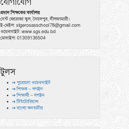
যোগাযোগ
প্রধান শিক্ষকের কার্যালয়
সেন্ট জেরোজা স্কুল, সৈয়দপুর, নীলফামারী।
ই-মেইল: stgerosasschool78@gmail.com
ওয়েবসাইট: www.sgs.edu.bd
মোবাইল: 01309136504
টুলস
➔ পুরোনো ওয়েবসাইট
➔ শিক্ষক – লগইন
➔ শিক্ষার্থী – লগইন
➔ টিউটোরিয়াল
➔ বাংলা কনভার্টার