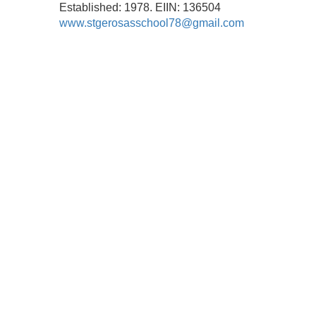
Established: 1978. EIIN: 136504
www.stgerosasschool78@gmail.com