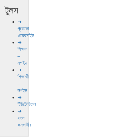
টুলস
➔
পুরোনো
ওয়েবসাইট
➔
শিক্ষক
–
লগইন
➔
শিক্ষার্থী
–
লগইন
➔
টিউটোরিয়াল
➔
বাংলা
কনভার্টার