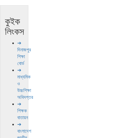
কুইক
লিংকস
➔
দিনাজপুর
শিক্ষা
বোর্ড
➔
মাধ্যমিক
ও
উচ্চশিক্ষা
অধিদপ্তর
➔
শিক্ষক
বাতায়ন
➔
বাংলাদেশ
জাতীয়