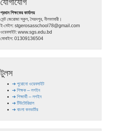
যোগাযোগ
প্রধান শিক্ষকের কার্যালয়
সেন্ট জেরোজা স্কুল, সৈয়দপুর, নীলফামারী।
ই-মেইল: stgerosasschool78@gmail.com
ওয়েবসাইট: www.sgs.edu.bd
মোবাইল: 01309136504
টুলস
➔ পুরোনো ওয়েবসাইট
➔ শিক্ষক – লগইন
➔ শিক্ষার্থী – লগইন
➔ টিউটোরিয়াল
➔ বাংলা কনভার্টার