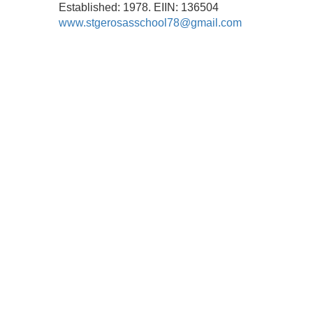
Established: 1978. EIIN: 136504
www.stgerosasschool78@gmail.com