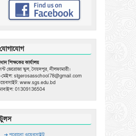
যোগাযোগ
্রধান শিক্ষকের কার্যালয়
েন্ট জেরোজা স্কুল, সৈয়দপুর, নীলফামারী।
-মেইল: stgerosasschool78@gmail.com
য়েবসাইট: www.sgs.edu.bd
োবাইল: 01309136504
টুলস
➔ পুরোনো ওয়েবসাইট