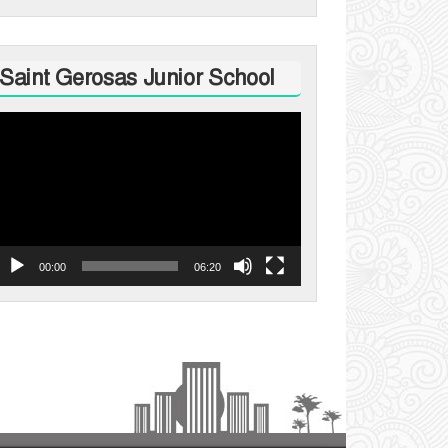
Saint Gerosas Junior School
ideo
layer
00:00
06:20